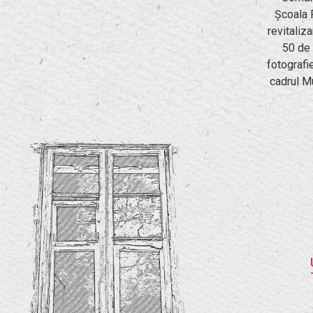
Școala 
revitaliz
50 de 
fotografi
cadrul Mu