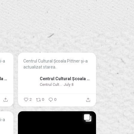
i-a
Centrul Cultural Școala Pittner şi-a
actualizat starea.
Centrul Cultural Școala Pittner
Centrul Cultural Școala Pittner
Centrul Cultural Școala Pittner
July 8
2
0
0
i-a