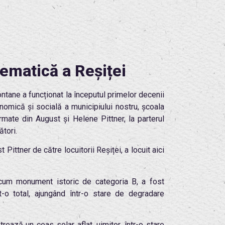
lematică a Reșiței
ontane a funcționat la începutul primelor decenii
nomică și socială a municipiului nostru, școala
formate din August și Helene Pittner, la parterul
ători.
Pittner de către locuitorii Reșiței, a locuit aici
cum monument istoric de categoria B, a fost
jat-o total, ajungând într-o stare de degradare
ează un ceas solar aflat, uimitor, într-o stare