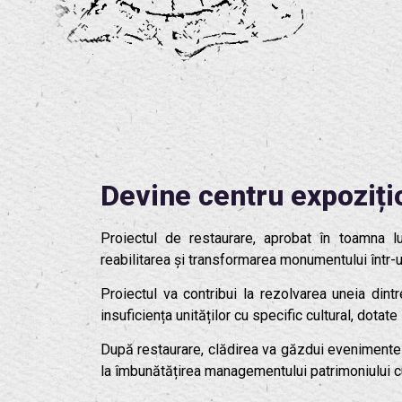
Devine centru expoziți
Proiectul de restaurare, aprobat în toamna 
reabilitarea și transformarea monumentului într-un
Proiectul va contribui la rezolvarea uneia din
insuficiența unităților cu specific cultural, dota
După restaurare, clădirea va găzdui evenimente lo
la îmbunătățirea managementului patrimoniului cu