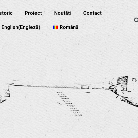
Istoric
Proiect
Noutăți
Contact
English
(
Engleză
)
Română