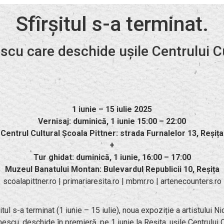
Sfîrșitul s-a terminat.
scu care deschide ușile Centrului Cu
1 iunie – 15 iulie 2025
Vernisaj: duminică, 1 iunie 15:00 – 22:00
Centrul Cultural Școala Pittner: strada Furnalelor 13, Reșița
+
Tur ghidat: duminică, 1 iunie, 16:00 – 17:00
Muzeul Banatului Montan: Bulevardul Republicii 10, Reșița
scoalapittner.ro | primariaresita.ro | mbmr.ro | artenecounters.ro
itul s-a terminat (1 iunie – 15 iulie), noua expoziție a artistului N
scu, deschide în premieră, pe 1 iunie la Reșita, ușile Centrului C