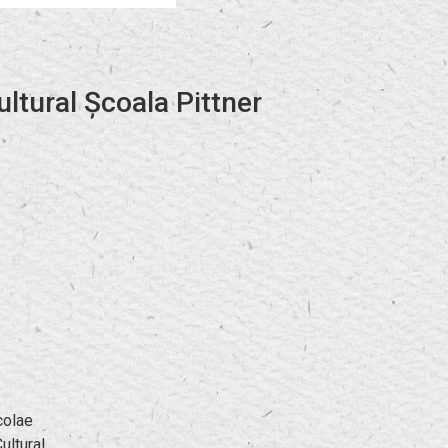
ltural Școala Pittner
icolae
ultural