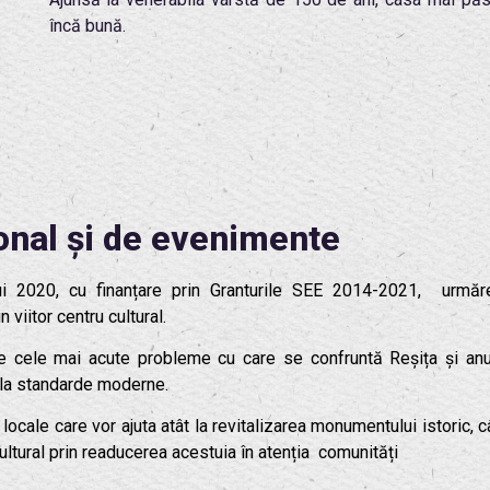
încă bună.
onal și de evenimente
lui 2020, cu finanțare prin Granturile SEE 2014-2021, urmăr
 viitor centru cultural.
tre cele mai acute probleme cu care se confruntă Reșița și an
te la standarde moderne.
cale care vor ajuta atât la revitalizarea monumentului istoric, câ
ltural prin readucerea acestuia în atenția comunități