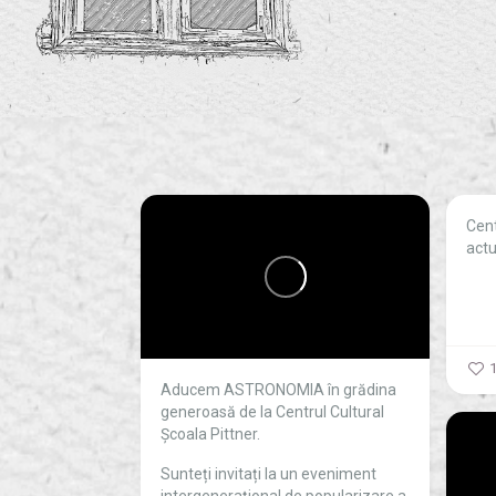
Cent
actu
Aducem ASTRONOMIA în grădina
generoasă de la Centrul Cultural
Școala Pittner.
Sunteți invitați la un eveniment
intergenerațional de popularizare a