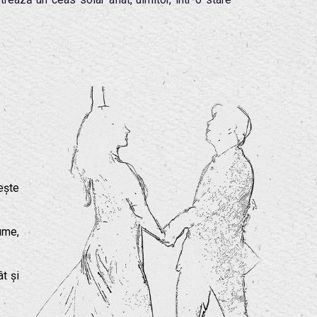
ește
ume,
t și