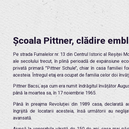
Școala Pittner, clădire emb
Pe strada Furnalelor nr. 13 din Centrul Istoric al Reșiței M
ale secolului trecut, în plină perioadă de expansiune eco
privată primară ’’Pittner Schule’’, chiar în casa familiei 
acesteia. Întregul etaj era ocupat de familia celor doi învăț
Pittner Bacsi, așa cum era numit îndrăgitul învățător August 
până la moartea sa, în 17 noiembrie 1965.
Până în preajma Revoluției din 1989 casa, declarată a
îngrijită de locatarii acesteia, însă următorii au negli
avansată.
Ajunsă la venerabila vârstă de 150 de ani, casa mai păstr