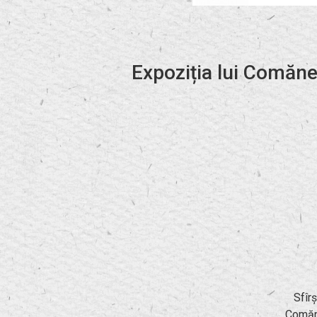
Expoziția lui Comăne
Sfîrș
Comăne