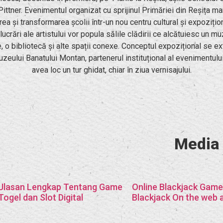
Pittner. Evenimentul organizat cu sprijinul Primăriei din Reșița m
area și transformarea școlii într-un nou centru cultural și expozițio
lucrări ale artistului vor popula sălile clădirii ce alcătuiesc un m
e, o bibliotecă și alte spații conexe. Conceptul expozițional se ext
zeului Banatului Montan, partenerul instituțional al evenimentulu
avea loc un tur ghidat, chiar în ziua vernisajului.
Media
Ulasan Lengkap Tentang Game
Online Blackjack Game
Togel dan Slot Digital
Blackjack On the web 