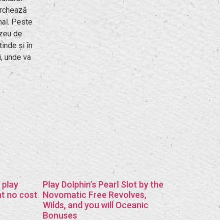
archează
nal. Peste
uzeu de
inde și în
i, unde va
 play
Play Dolphin’s Pearl Slot by the
at no cost
Novomatic Free Revolves,
Wilds, and you will Oceanic
Bonuses